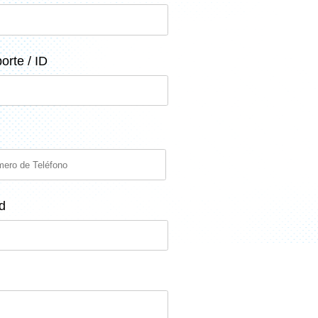
orte / ID
d