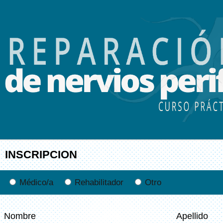
INSCRIPCION
Médico/a
Rehabilitador
Otro
Nombre
Apellido